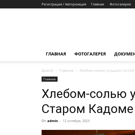
Регистрация / Авторизация
Главная
Фотогалерея
ГЛАВНАЯ
ФОТОГАЛЕРЕЯ
ДОКУМЕ
Домой
Главная
Хлебом-солью угощали гостей
Главная
Хлебом-солью у
Старом Кадоме
От
admin
-
12 октября, 2023