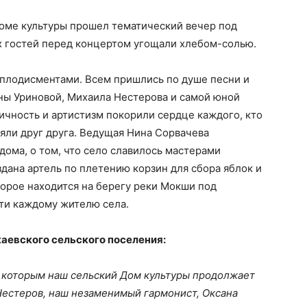
Доме культуры прошел тематический вечер под
х гостей перед концертом угощали хлебом-солью.
плодисментами. Всем пришлись по душе песни и
ны Уриновой, Михаила Нестерова и самой юной
ичность и артистизм покорили сердце каждого, кто
няли друг друга. Ведущая Нина Сорвачева
дома, о том, что село славилось мастерами
здана артель по плетению корзин для сбора яблок и
торое находится на берегу реки Мокши под
чти каждому жителю села.
аевского сельского поселения:
я которым наш сельский Дом культуры продолжает
 Нестеров, наш незаменимый гармонист, Оксана