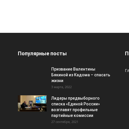
Популярные посты
П
Призвание Валентины
Г
Бякиной из Кадома – спасать
жизни
3 марта, 2022
Лидеры предвыборного
списка «Единой России»
возглавят профильные
партийные комиссии
27 сентября, 2021