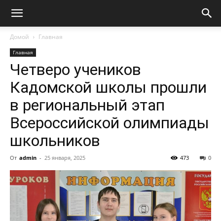
Домой
Главная
Главная
Четверо учеников
Кадомской школы прошли
в региональный этап
Всероссийской олимпиады
школьников
От
admin
-
25 января, 2025
473
0