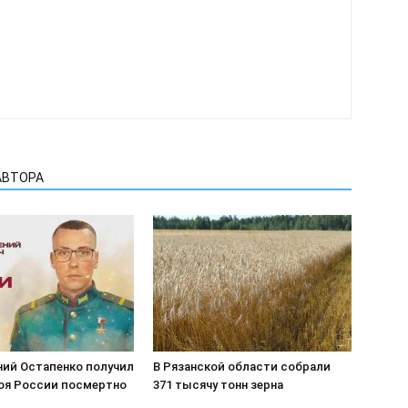
АВТОРА
ний Остапенко получил
В Рязанской области собрали
роя России посмертно
371 тысячу тонн зерна