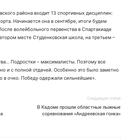
вского района входит 13 спортивных дисциплин:
орта. Начинается она в сентябре, итоги будем
 После волейбольного первенства в Спартакиаде
втором месте Студенковская школа, на третьем –
тва… Подростки – максималисты. Поэтому все
но и с полной отдачей. Особенно это было заметно
о в очко. Победу одержали сильнейшие».
Следующая статья
В Кадоме прошли областные лыжные
на
соревнования «Андреевская гонка»