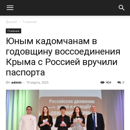
Домой
Главная
Главная
Юным кадомчанам в
годовщину воссоединения
Крыма с Россией вручили
паспорта
От
admin
-
19 марта, 2025
404
0