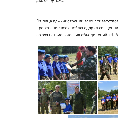
достигнутом».
От лица администрации всех приветствов
проведение всех поблагодарил священни
союза патриотических объединений «Неб