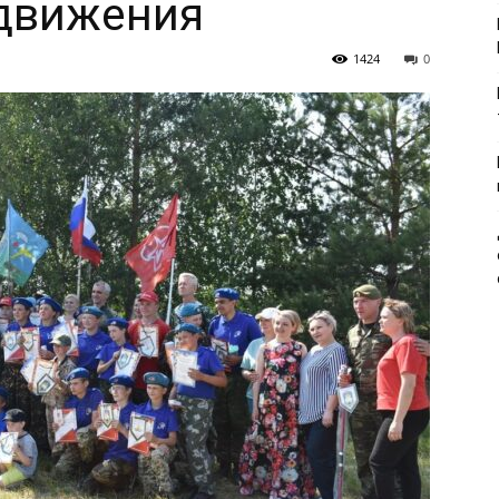
движения
1424
0