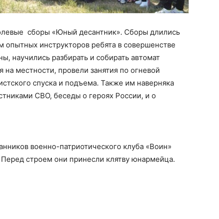
олевые сборы «Юный десантник». Сборы длились
ом опытных инструкторов ребята в совершенстве
ы, научились разбирать и собирать автомат
я на местности, провели занятия по огневой
истского спуска и подъема. Также им наверняка
астниками СВО, беседы о героях России, и о
анников военно-патриотического клуба «Воин»
 Перед строем они принесли клятву юнармейца.