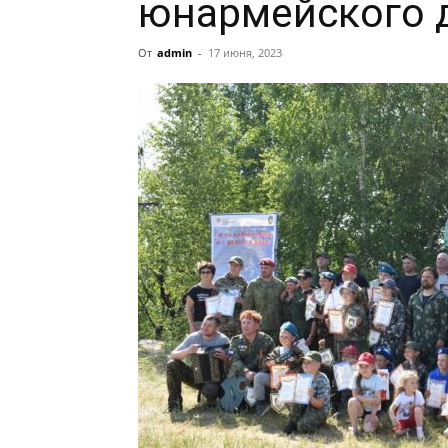
юнармейского 
От
admin
-
17 июня, 2023