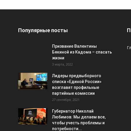
Популярные посты
П
Призвание Валентины
Г
Бякиной из Кадома – спасать
жизни
3 марта, 2022
Лидеры предвыборного
списка «Единой России»
возглавят профильные
партийные комиссии
27 сентября, 2021
Губернатор Николай
Любимов: Мы делаем все,
чтобы учесть проблемы и
потребности...