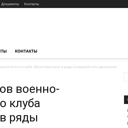
Документы
Контакты
НТЫ
КОНТАКТЫ
риотического клуба «Воин»приняли в ряды юнармейского движения
ов военно-
о клуба
 в ряды