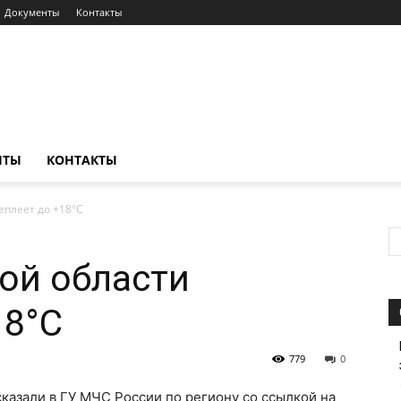
Документы
Контакты
НТЫ
КОНТАКТЫ
еплеет до +18°С
кой области
18°С
779
0
ссказали в ГУ МЧС России по региону со ссылкой на