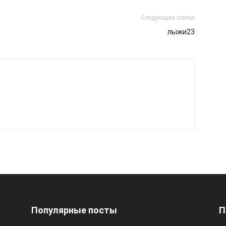
Следующая статья
лыжи23
Популярные посты
П