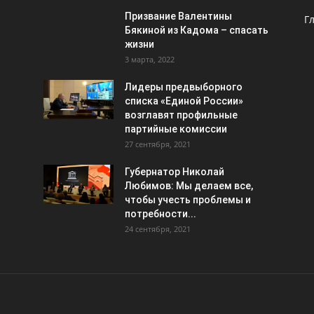
Призвание Валентины
Г
Бякиной из Кадома – спасать
жизни
3 марта, 2022
Лидеры предвыборного
списка «Единой России»
возглавят профильные
партийные комиссии
27 сентября, 2021
Губернатор Николай
Любимов: Мы делаем все,
чтобы учесть проблемы и
потребности...
24 сентября, 2021