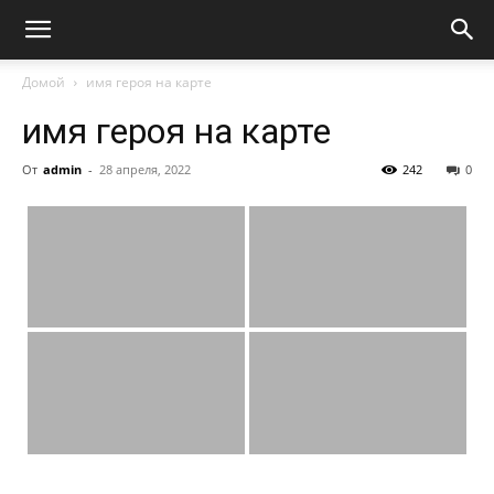
Домой
имя героя на карте
имя героя на карте
От
admin
-
28 апреля, 2022
242
0