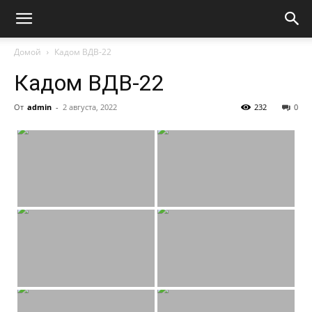
Домой
Кадом ВДВ-22
Кадом ВДВ-22
От
admin
-
2 августа, 2022
232
0