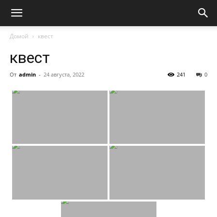
Домой
квест
квест
От
admin
-
24 августа, 2022
241
0