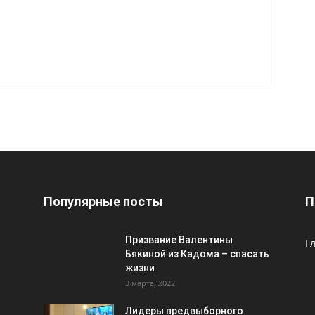
Популярные посты
П
Призвание Валентины
Г
Бякиной из Кадома – спасать
жизни
3 марта, 2022
Лидеры предвыборного