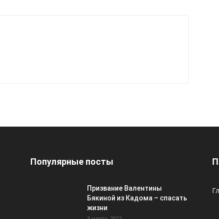
Популярные посты
П
Призвание Валентины
Г
Бякиной из Кадома – спасать
жизни
3 марта, 2022