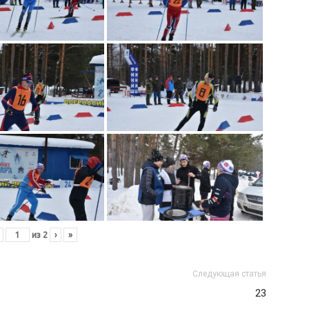
из
2
›
»
Следующая статья
23