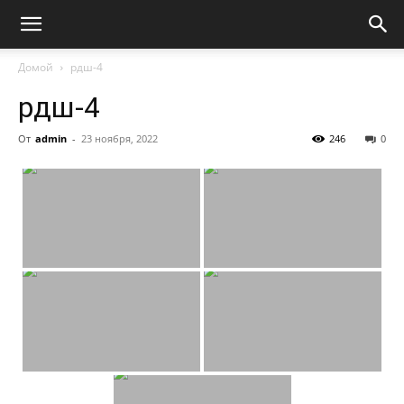
Домой
рдш-4
рдш-4
От
admin
-
23 ноября, 2022
246
0