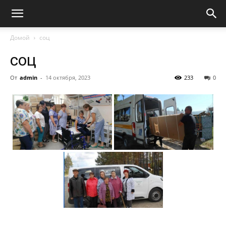
Домой
соц
соц
От
admin
-
14 октября, 2023
233
0