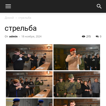
Домой
стрельба
стрельба
От
admin
-
18 ноября, 2024
215
0