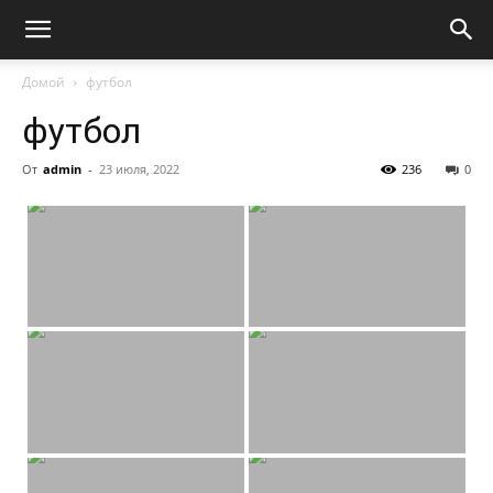
Домой
футбол
футбол
От
admin
-
23 июля, 2022
236
0