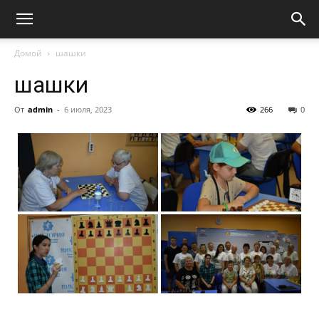
Домой
шашки
шашки
От
admin
-
6 июля, 2023
266
0