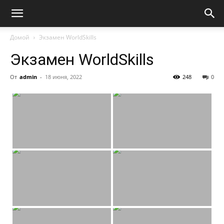
Домой
Экзамен WorldSkills
Экзамен WorldSkills
От
admin
-
18 июня, 2022
248
0