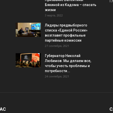
Г
Бякиной из Кадома – спасать
жизни
3 марта, 2022
Лидеры предвыборного
списка «Единой России»
возглавят профильные
партийные комиссии
27 сентября, 2021
Губернатор Николай
Любимов: Мы делаем все,
чтобы учесть проблемы и
потребности...
24 сентября, 2021
НАС
С