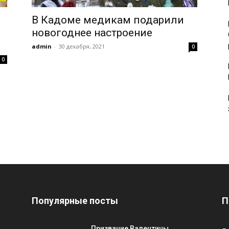
В Кадоме медикам подарили
новогоднее настроение
admin
-
30 декабря, 2021
0
0
Популярные посты
П
Призвание Валентины