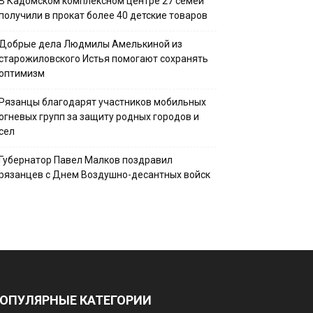
В Кадомском комплексном центре 27 семей
получили в прокат более 40 детские товаров
Добрые дела Людмилы Амелькиной из
старожиловского Истья помогают сохранять
оптимизм
Рязанцы благодарят участников мобильных
огневых групп за защиту родных городов и
сел
Губернатор Павел Малков поздравил
рязанцев с Днем Воздушно-десантных войск
ОПУЛЯРНЫЕ КАТЕГОРИИ