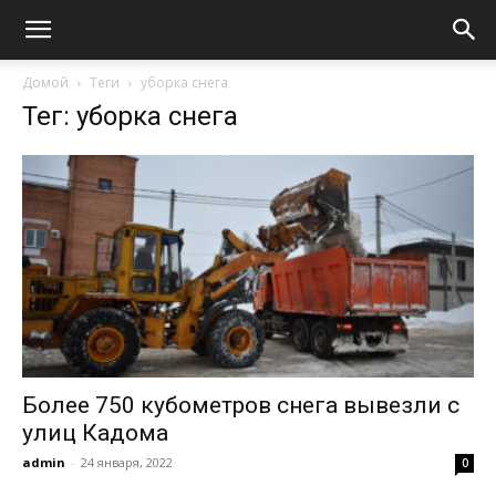
Домой
Теги
уборка снега
Тег: уборка снега
Более 750 кубометров снега вывезли с
улиц Кадома
admin
-
24 января, 2022
0