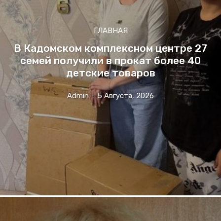
ГЛАВНАЯ
В Кадомском комплексном центре 27
семей получили в прокат более 40
детские товаров
Admin
-
5 Августа, 2026