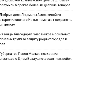
В Кадомском комплексном центре 27 семей
получили в прокат более 40 детские товаров
Добрые дела Людмилы Амелькиной из
старожиловского Истья помогают сохранять
оптимизм
Рязанцы благодарят участников мобильных
огневых групп за защиту родных городов и
сел
Губернатор Павел Малков поздравил
рязанцев с Днем Воздушно-десантных войск