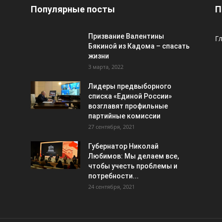
Популярные посты
П
Призвание Валентины
Г
Бякиной из Кадома – спасать
жизни
3 марта, 2022
Лидеры предвыборного
списка «Единой России»
возглавят профильные
партийные комиссии
27 сентября, 2021
Губернатор Николай
Любимов: Мы делаем все,
чтобы учесть проблемы и
потребности...
24 сентября, 2021