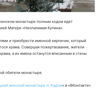
женском монастыре полным ходом идет
жией Матери «Неопалимая Купина».
лями и приобрести именной кирпичик, который
гося храма. Совершая пожертвование, жители
храма, а их имена останутся вписанным в стены
ой обители монастыря.
кий женский монастырь п. Кадом
» в «ВКонтакте»